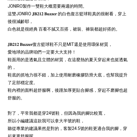
JONIRO製作一雙鞋大概需要兩週的時間。
這雙JONIRO 𝐉𝐁𝟐𝟏𝟐 𝐁𝐮𝐳𝐳𝐞𝐫 的白色復古籃球鞋真的很耐看，穿上
後很減齡耶，
白色就是很經典 百看不膩又百搭，裙裝、褲裝都超好搭的。
𝐉𝐁𝟐𝟏𝟐 𝐁𝐮𝐳𝐳𝐞𝐫復古籃球鞋不只是MIT還是使用環保材質，
愛地球的品牌咱們一定要大大支持！
鞋面用的是透氣且立體的材質，在這麼熱的夏天穿起來也挺透氣
的，
鞋底的抓地力很不錯，加上使用耐磨橡膠防滑大底，也幫我提升
了足部穩定度。
鞋內裡的面料超舒服啊，後踵加厚更貼合腳感，穿起不磨腳也超
舒服的。
對了，平常我都是穿24號鞋，但因為我的腳比較寬，
所以小編建議這款我可以拿大半號的鞋，
聽從專業的建議果然是對的，客製24.5號的鞋更適合我的腳，穿
起來更舒服呢。