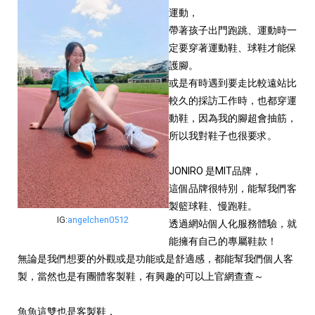
運動，
帶著孩子出門跑跳、運動時一
定要穿著運動鞋、球鞋才能保
護腳。
或是有時遇到要走比較遠站比
較久的採訪工作時，也都穿運
動鞋，因為我的腳超會抽筋，
所以我對鞋子也很要求。
JONIRO 是MIT品牌，
這個品牌很特別，能幫我們客
製籃球鞋、慢跑鞋。
IG:
angelchen0512
透過網站個人化服務體驗，就
能擁有自己的專屬鞋款！
無論是我們想要的外觀或是功能或是舒適感，都能幫我們個人客
製，當然也是有團體客製鞋，有興趣的可以上官網查查～
魚魚這雙也是客製鞋，