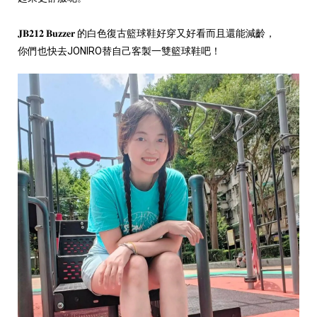
𝐉𝐁𝟐𝟏𝟐 𝐁𝐮𝐳𝐳𝐞𝐫 的白色復古籃球鞋好穿又好看而且還能減齡，
你們也快去JONIRO替自己客製一雙籃球鞋吧！