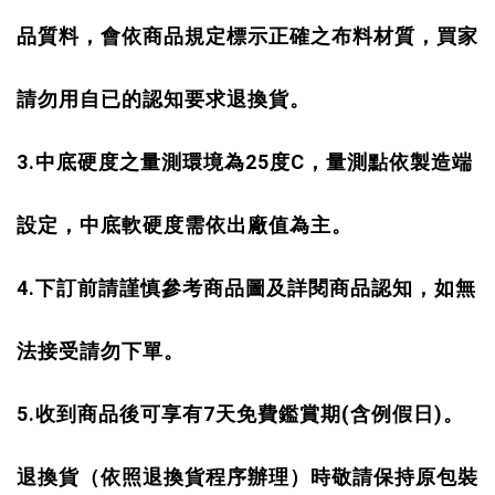
品質料，會依商品規定標示正確之布料材質，買家
請勿用自已的認知要求退換貨。
3.
中底硬度之量測環境為
25
度
C
，量測點依製造端
設定，中底軟硬度需依出廠值為主。
4.
下訂前請謹慎參考商品圖及詳閱商品認知，如無
法接受請勿下單。
5.
收到商品後可享有
7
天免費鑑賞期
(
含例假日
)
。
退換貨（依照退換貨程序辦理）時敬請保持原包裝