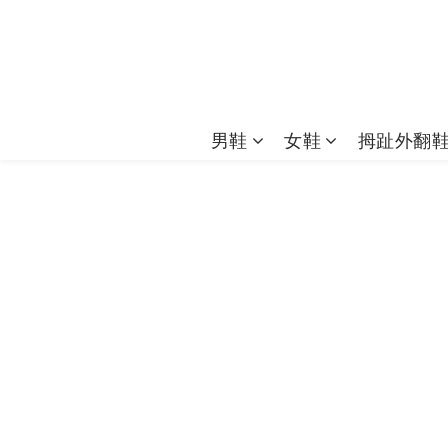
男鞋
女鞋
拇趾外翻