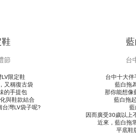
定鞋
藍
禮節
台
LV限定鞋
台中十大伴
」，又稱復古袋
藍白拖
味的手提包
那你能想像
文化與鞋款結合
藍白拖起
台灣LV袋子呢?
藍
因而廣受30歲以上
近來，藍白拖
平底鞋