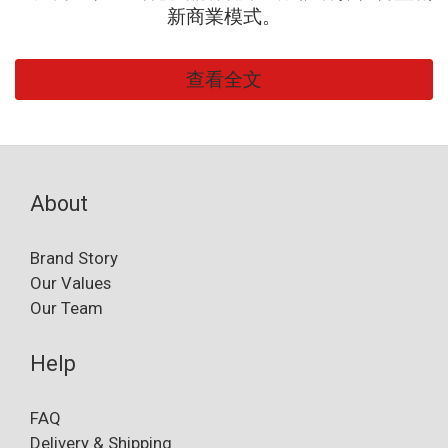
新商業模式。
查看全文
About
Brand Story
Our Values
Our Team
Help
FAQ
Delivery & Shipping