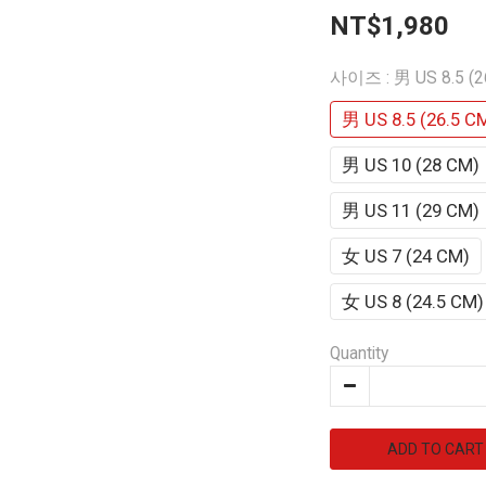
NT$1,980
사이즈
: 男 US 8.5 (
男 US 8.5 (26.5 C
男 US 10 (28 CM)
男 US 11 (29 CM)
女 US 7 (24 CM)
女 US 8 (24.5 CM)
Quantity
ADD TO CART