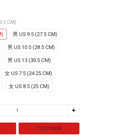
26.5 CM)
M)
男 US 9.5 (27.5 CM)
男 US 10.5 (28.5 CM)
男 US 13 (30.5 CM)
女 US 7.5 (24.25 CM)
女 US 8.5 (25 CM)
BUY NOW