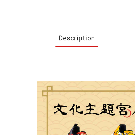
Description