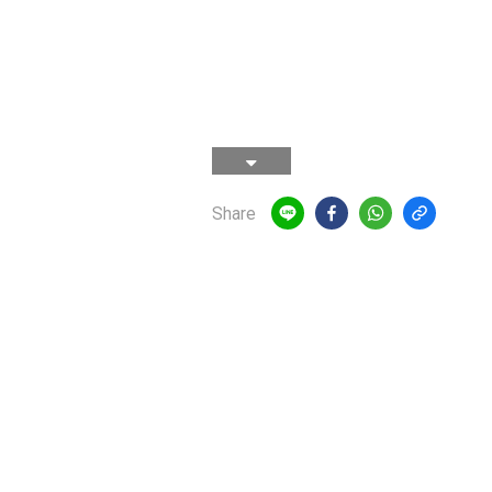
Share