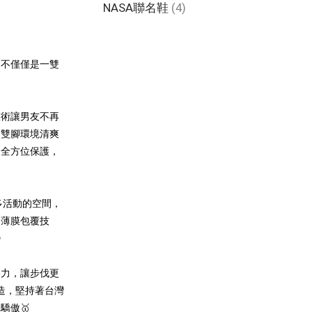
NASA聯名鞋
(4)
這不僅僅是一雙
技術讓男友不再
了雙腳環境清爽
的全方位保護，
多活動的空間，
了薄膜包覆技

擦力，讓步伐更
造，堅持著台灣
驕傲🥇