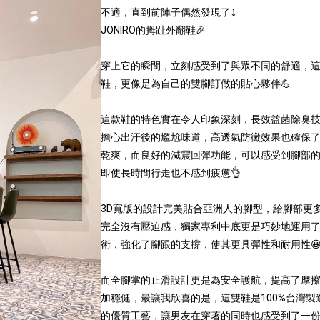
不適，直到前陣子偶然發現了⤵️
JONIRO的拇趾外翻鞋🎉
穿上它的瞬間，立刻感受到了與眾不同的舒適，
鞋，更像是為自己的雙腳訂做的貼心夥伴💪
這款鞋的特色實在令人印象深刻，長效益菌除臭
擔心出汗後的尷尬味道，高透氣防黴效果也確保
乾爽，而良好的減震回彈功能，可以感受到腳部
即使長時間行走也不感到疲憊👌
3D寬版的設計完美貼合亞洲人的腳型，給腳部更
完全沒有壓迫感，獨家專利中底更是巧妙地運用
術，強化了腳跟的支撐，使其更具彈性和耐用性
而全腳掌的止滑設計更是為安全護航，提高了摩
加穩健，最讓我欣喜的是，這雙鞋是100%台灣製
的優質工藝，讓男友在穿著的同時也感受到了一份