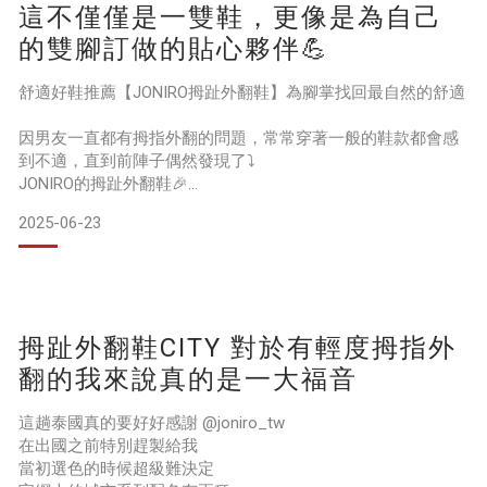
這不僅僅是一雙鞋，更像是為自己
JONIRO拇指外翻鞋的寬版楦頭設計真的讓舒適度UPUP！
最棒的是還有抑菌除臭的效果，我終於不會被侄子姪女笑是野
的雙腳訂做的貼心夥伴💪
原廣志了！
舒適好鞋推薦【JONIRO拇趾外翻鞋】為腳掌找回最自然的舒適
如果你像我一樣喜愛美食
因男友一直都有拇指外翻的問題，常常穿著一般的鞋款都會感
到不適，直到前陣子偶然發現了⤵️
JONIRO的拇趾外翻鞋🎉
2025-06-23
穿上它的瞬間，立刻感受到了與眾不同的舒適，這不僅僅是一
雙鞋，更像是為自己的雙腳訂做的貼心夥伴💪
這款鞋的特色實在令人印象深刻，長效益菌除臭技術讓男友不
再擔心出汗後的尷尬味道，高透氣防黴效果也確保了雙腳環境
拇趾外翻鞋CITY 對於有輕度拇指外
清爽乾爽，而良好的減震回彈功能，可以感受到腳部的全方位
保護，即使長時間行走也不感到疲憊👌
翻的我來說真的是一大福音
3D寬版的設計完美貼
這趟泰國真的要好好感謝 @joniro_tw
在出國之前特別趕製給我
當初選色的時候超級難決定