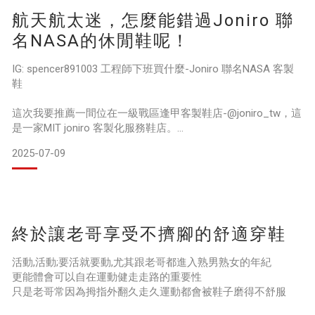
提袋外觀銀色反光面料
航天航太迷，怎麼能錯過Joniro 聯
加上精心設計的英文排版字
真的科技感十足👊🏻
名NASA的休閒鞋呢！
品牌主打100%MIT製造
IG: spencer891003 工程師下班買什麼-Joniro 聯名NASA 客製
使用的是100%可回收材質
鞋
重要的還是我們台灣在地品牌‼️
他們家的鞋子非常好穿
這次我要推薦一間位在一級戰區逢甲客製鞋店-@joniro_tw，這
不會讓腳底感到不舒服
是一家MIT joniro 客製化服務鞋店。
2025-07-09
身為一位航太工程師，又是一名航天航太迷，怎麼能錯過，
Joniro 聯名NASA的休閒鞋呢！
這款鞋子非常簡約，只有在側邊印上NASA的字樣，不管配上牛
仔褲、卡其褲…等，都非常百搭！低調的設計，穿上去，一秒變
終於讓老哥享受不擠腳的舒適穿鞋
成韓國歐巴🥰
我穿起來，非常舒服，腳底可以完全服貼於鞋墊上，即使我久
活動,活動;要活就要動,尤其跟老哥都進入熟男熟女的年紀
站，也不會讓腳底
更能體會可以自在運動健走走路的重要性
只是老哥常因為拇指外翻久走久運動都會被鞋子磨得不舒服