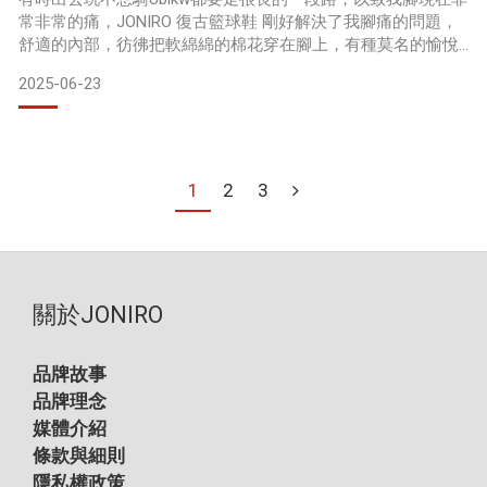
常非常的痛，JONIRO 復古籃球鞋 剛好解決了我腳痛的問題，
舒適的內部，彷彿把軟綿綿的棉花穿在腳上，有種莫名的愉悅
感，之前出門走路15分鐘就會感到痠痛，越走越痛，因而影響
2025-06-23
到我出門的心情，這次穿上JONIRO 復古籃球鞋逛了30分鐘的
街，原本會準時出現的痠痛感居然一直不出現哈哈，加上純淨
的白的外觀讓我這個顏值控愛不釋手，逛街的心情瞬間變得好
美麗՞⸝⸝ᵒ̴̶̷ 𓈞 ᵒ̴̶̷⸝⸝՞
1
2
3
加上最
關於JONIRO
品牌故事
品牌理念
媒體介紹
條款與細則
隱私權政策