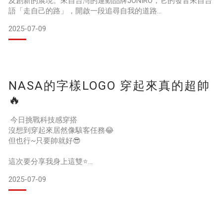
及創新的展現。來自台灣的運動品牌JONIRO，它的發音來自台
語「走自己的路」，開啟一段追尋自我的道路
2025-07-09
我穿著的是他們家的NASA官方國際授權款Easy Wear樂足鞋，
優秀的包覆性和柔軟的鞋底，讓長時間的戶外活動更加方便舒
適，在外行走一整天，腿部負擔沒那麼重了，時刻保持輕盈的
腳步
NASA的字樣LOGO 穿起來真的超帥
他們採用無毒的可回收原料及無廢水的綠色製程，呼籲消費者
一同加入永續經營的隊伍
🔥
除一般鞋款外，也提供客製化的服務和聯
今日挑戰科技感穿搭
沒想到穿起來居然像駭客任務😂
但也行~只要帥就好😎
這次要分享我身上這雙⭐️
【NASA官方國際授權款Easy Wear樂足鞋】＆【NASA太空銀
2025-07-09
多用途提袋】
鞋款主打簡約質感設計
側邊還有NASA的字樣LOGO
穿起來真的超帥🔥