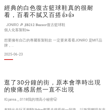
子也能夠保持耐用且不易磨損，我們實測走了超多天！回到住
經典的白色復古籃球鞋真的很耐
處腳都還是如此的輕盈自在～
看，百看不膩又百搭👍👍
JONIRO 🔎 𝐉𝐁𝟐𝟏𝟐 𝐁𝐮𝐳𝐳𝐞𝐫復古籃球鞋
個人化客製鞋👟
想要擁有自己的專屬客製鞋款 一定要來看看JONIRO 是MIT品
牌，
這個品牌能幫我們客製籃球鞋、慢跑鞋歐～
2025-06-23
無論外觀或是功能或是舒適感，都是能夠個人客製，
也是有團體客製鞋喔
MIT還是使用環保材質，愛地球的品牌～
鞋面用的是透氣且立體的材質，在這麼熱的夏天穿起來也很透
氣
逛了30分鐘的街，原本會準時出現
鞋底加上使用耐磨橡膠防滑大底，抓地力很不錯也幫我提升了
足部穩定度。
的痠痛感居然一直不出現
鞋內裡的面料超舒服啊，後踵加厚更貼合腳感，穿起不磨腳也
超舒服的
IG:jarea._.0118我的增高小秘密🤫
好走好跑陪我一整
有時出去玩不想騎Ubikw都要走很長的一段路，以致我腳現在非