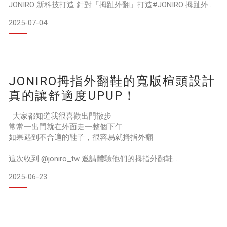
JONIRO 新科技打造 針對「拇趾外翻」打造#JONIRO 拇趾外翻
鞋
2025-07-04
穿得合腳又舒適，腳趾充份解放
讓老哥不用一邊走路一邊唱"太委屈"咬牙走路啦!!!
榮獲MIT臺灣金選的製鞋品牌 ,品牌發音來自台語”走自己的路”
代表鼓勵追求自我的品牌精神, 鞋款皆為100%台灣設計製造與
JONIRO拇指外翻鞋的寬版楦頭設計
有MIT微笑標章
秉持了循環精神與綠色製程, 可回收
真的讓舒適度UPUP！
大家都知道我很喜歡出門散步
常常一出門就在外面走一整個下午
如果遇到不合適的鞋子，很容易就拇指外翻
這次收到 @joniro_tw 邀請體驗他們的拇指外翻鞋
主打100% MIT而且可以回收
2025-06-23
讓你穿的舒適時尚，也不用犧牲地球
但因為是客製化的鞋款，所以需要耐心等候
但穿上去之後就會覺得等待都值得的👍
剛剛也有提到，我常常一走就是三四個小時