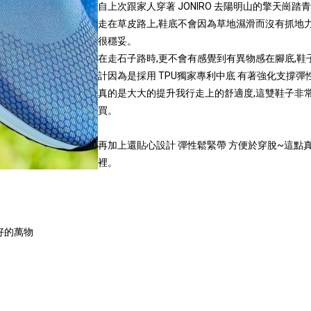
自上次跟家人穿著 JONIRO 去陽明山的擎天崗踏青
走在草皮路上,鞋底不會因為草地濕滑而沒有抓地力
很穩妥。
在走石子路時,更不會有感覺到有異物感在腳底,鞋
計因為是採用 TPU獨家專利中底 有著強化支撐彈
真的是大大的提升我行走上的舒適度,這雙鞋子非
買。
再加上還貼心設計 彈性鬆緊帶 方便於穿脫~這點
裡。
好的萬物