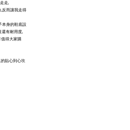
走走,
,反而讓我走得
子本身的鞋底設
性還有耐用度,
常值得大家購
真的貼心到心坎