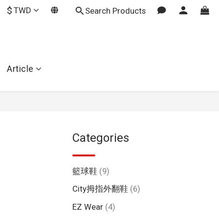
$
TWD
Search Products
Article
Categories
籃球鞋
(9)
City拇指外翻鞋
(6)
EZ Wear
(4)