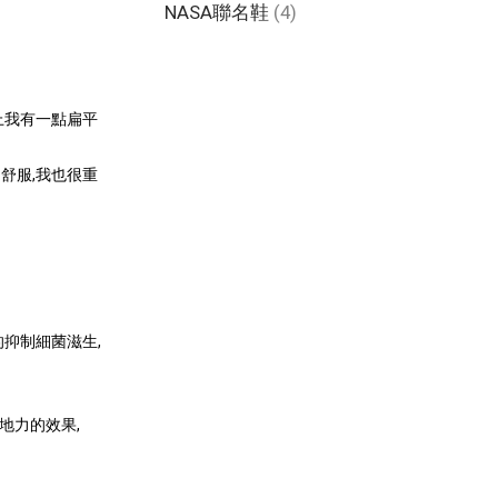
NASA聯名鞋
(4)
上我有一點扁平
舒服,我也很重
抑制細菌滋生,
地力的效果,