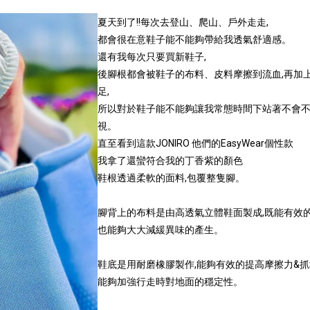
夏天到了!!每次去登山、爬山、戶外走走,
都會很在意鞋子能不能夠帶給我透氣舒適感。
還有我每次只要買新鞋子,
後腳根都會被鞋子的布料、皮料摩擦到流血,再加
足,
所以對於鞋子能不能夠讓我常態時間下站著不會不
視。
直至看到這款JONIRO 他們的EasyWear個性款
我拿了還蠻符合我的丁香紫的顏色
鞋根透過柔軟的面料,包覆整隻腳。
腳背上的布料是由高透氣立體鞋面製成,既能有效的
也能夠大大減緩異味的產生。
鞋底是用耐磨橡膠製作,能夠有效的提高摩擦力&抓
能夠加強行走時對地面的穩定性。