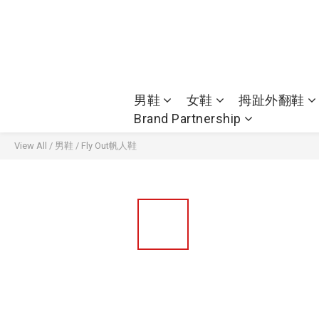
男鞋
女鞋
拇趾外翻鞋
Brand Partnership
View All
/
男鞋
/
Fly Out帆人鞋