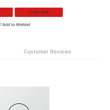
BUY NOW
Add to Wishlist
Customer Reviews