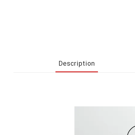
Description