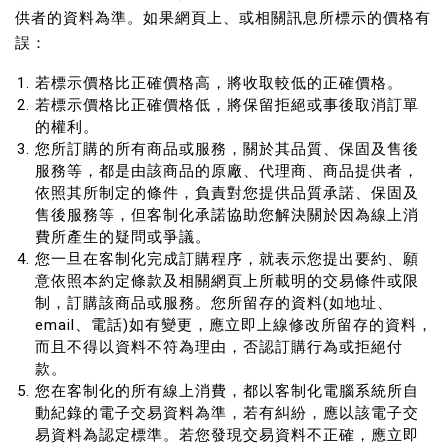
供者的資料為準。如果網頁上、或相關訊息所標示的價格有
誤：
若標示價格比正確價格高，將收取較低的正確價格。
若標示價格比正確價格低，將保留拒絕或事後取消訂單
的權利。
您所訂購的所有商品或服務，關於其品質、保固及售後
服務等，都是由該商品的原廠、代理商、商品提供者，
依照其所制定的條件，負責對您提供品質承諾、保固及
售後服務等，但客制化承諾協助您解決關於因為線上消
費所產生的疑問或爭議。
您一旦在客制化完成訂購程序，就表示您提出要約、願
意依照本約定條款及相關網頁上所載明的交易條件或限
制，訂購該商品或服務。您所留存的資料(如地址、
email、電話)如有變更，應立即上線修改所留存的資料，
而且不得以資料不符為理由，否認訂購行為或拒絕付
款。
您在客制化的所有線上消費，都以客制化電腦系統所自
動紀錄的電子交易資料為準，若有糾紛，應以該電子交
易資料為認定標準。若您發現交易資料不正確，應立即