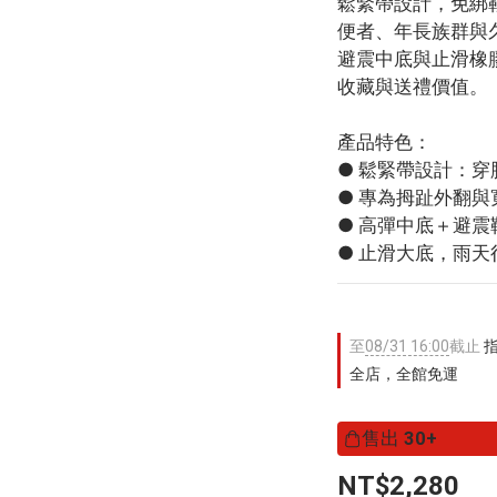
鬆緊帶設計，免綁
便者、年長族群與
避震中底與止滑橡
收藏與送禮價值。
產品特色：
● 鬆緊帶設計：
● 專為拇趾外翻
● 高彈中底＋避
● 止滑大底，雨天
至
08/31 16:00
截止
指
全店，全館免運
售出
30+
NT$2,280