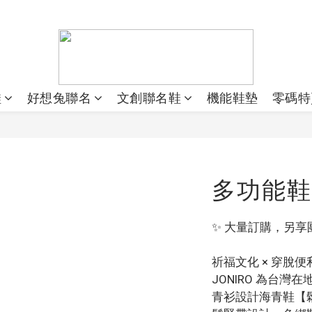
鞋
好想兔聯名
文創聯名鞋
機能鞋墊
零碼特
多功能鞋
✨ 大量訂購，另享
祈福文化 × 穿脫
JONIRO 為台
青衫設計海青鞋【