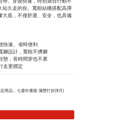
鞋帶、穿脫快速，特別適合行動不
久站久走的你。寬楦結構搭配高彈
膠大底，不僅舒適、安全，也具備
穿脫快速、省時便利
與寬腳設計，寬楦不擠腳
震鞋墊，長時間穿也不累
行走更穩定
定商品，七週年優惠-滿雙打折(8月)