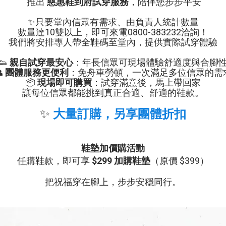
推出
慈惠鞋到府試穿服務
，陪伴您步步平安
✨只要堂內信眾有需求、由負責人統計數量
數量達10雙以上，即可
來電0800-383232洽詢！
我們將安排專人帶全鞋碼至堂內，提供實際試穿體驗
👟
親自試穿最安心
：年長信眾可現場體驗舒適度與合腳

團體服務更便利
：免舟車勞頓，一次滿足多位信眾的需
📦
現場即可購買
：試穿滿意後，馬上帶回家
讓每位信眾都能挑到真正合適、舒適的鞋款。
✨
大量訂購，另享團體折扣
鞋墊加價購活動
任購鞋款，即可享
$299 加購鞋墊
（原價 $399）
把祝福穿在腳上，步步安穩同行。