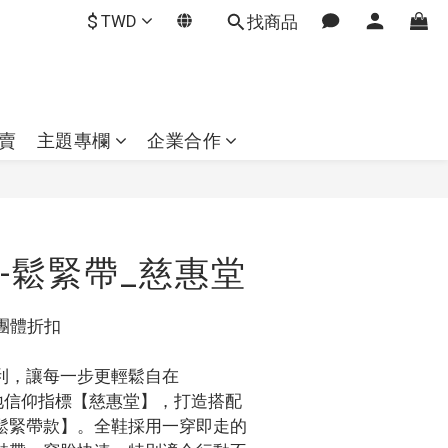
$
TWD
找商品
賣
主題專欄
企業合作
立即購買
-鬆緊帶_慈惠堂
團體折扣
便利，讓每一步更輕鬆自在
灣在地信仰指標【慈惠堂】，打造搭配
鬆緊帶款】。全鞋採用一穿即走的