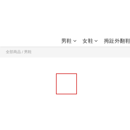
男鞋
女鞋
拇趾外翻
全部商品
/
男鞋