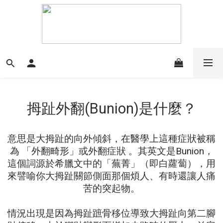
拇趾外翻(Bunion)是什麼？
意思是大拇趾的向外傾斜，在醫學上這種症狀被稱
為 「外翻畸形」或外翻症狀 。其英文是Bunion，
這個詞源於希臘文中的「蕪菁」（即白蘿蔔），用
來譬喻你大拇趾關節側面那個煩人、有時還讓人痛
苦的突起物。
情況出現是因為拇趾蹠骨移位導致大拇趾向第二腳