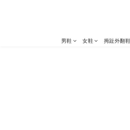
男鞋
女鞋
拇趾外翻