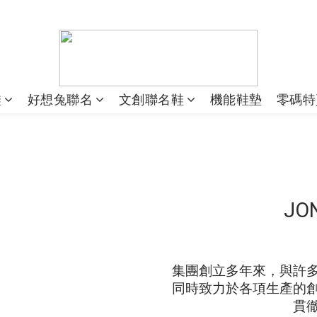
鞋
好想兔聯名
文創聯名鞋
機能鞋墊
零碼特
JO
集團創立多年來，與許
同時致力於各項生產的
貫