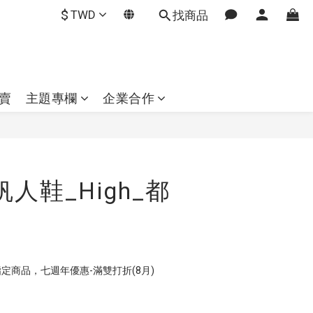
$
TWD
找商品
賣
主題專欄
企業合作
立即購買
t 帆人鞋_High_都
定商品，七週年優惠-滿雙打折(8月)