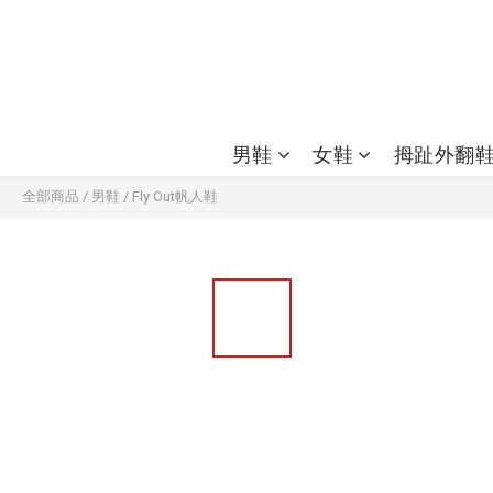
男鞋
女鞋
拇趾外翻
全部商品
/
男鞋
/
Fly Out帆人鞋