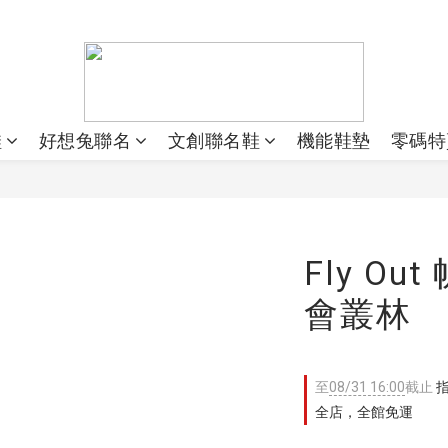
鞋
好想兔聯名
文創聯名鞋
機能鞋墊
零碼特
Fly Ou
會叢林
至
08/31 16:00
截止
指
全店，全館免運