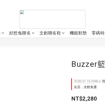
鞋
好想兔聯名
文創聯名鞋
機能鞋墊
零碼特
Buzze
至
08/31 16:00
截止
指
全店，全館免運
NT$2,280