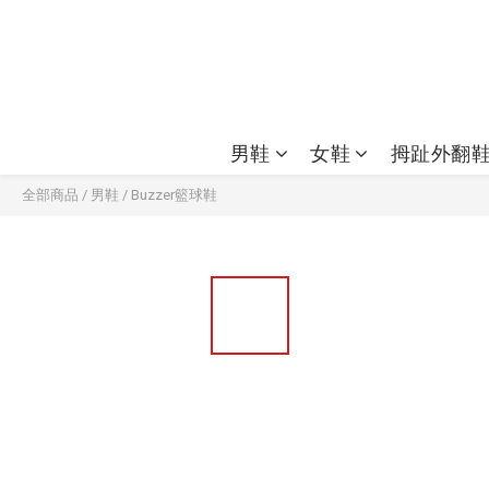
男鞋
女鞋
拇趾外翻
全部商品
/
男鞋
/
Buzzer籃球鞋