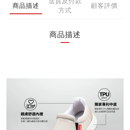
送貨及付款
商品描述
顧客評價
方式
商品描述